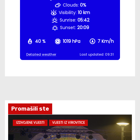
Clouds:
0%
Visibility:
10 km
Sunrise:
05:42
Sunset:
20:09
40 %
1019 hPa
7 Km/h
Detailed weather
Last updated: 09:31
Promašili ste
IZDVOJENE VIJESTI
VIJESTI IZ VIROVITICE