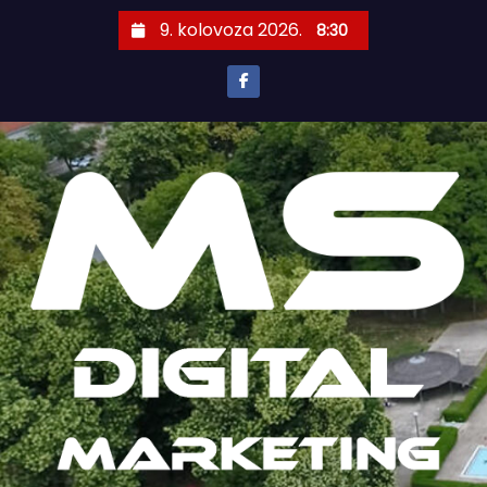
S
9. kolovoza 2026.
8:30
k
i
p
t
o
c
o
n
t
e
n
t