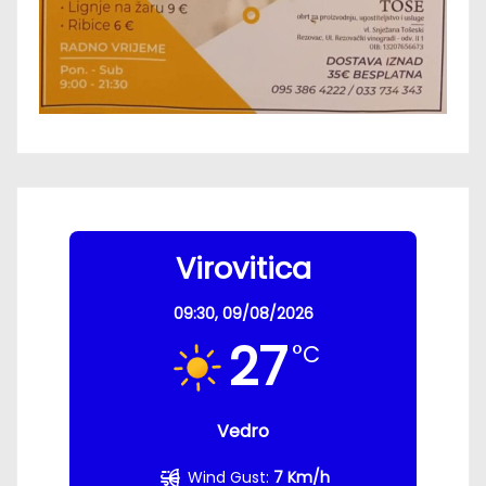
Virovitica
09:30,
09/08/2026
27
°C
Vedro
Wind Gust:
7 Km/h